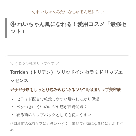
＼ れいちゃんみたいなちゅるん瞳に♡ ／
④ れいちゃん風になれる！愛用コスメ「最強セ
ット」
＼ うるツヤ韓国リップケア ／
Torriden（トリデン） ソリッドイン セラミド リップエ
ッセンス
ガサガサ唇をしっとり包み込む“ぷるツヤ”高保湿リップ美容液
セラミド配合で乾燥しやすい唇をしっかり保湿
ベタつきにくいのにツヤ感が長時間続く
寝る前のリップパックとしても使いやすい
※口紅前の保湿ケアにも使いやすく、縦ジワが気になる時にもおすす
め