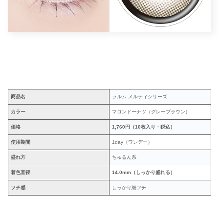
商品名
ラルム メルティシリーズ
カラー
マロンドーナツ（グレーブラウン）
価格
1,760円（10枚入り・税込）
使用期間
1day（ワンデー）
盛れ方
ちゅるん系
着色直径
14.0mm（しっかり盛れる）
フチ感
しっかり細フチ