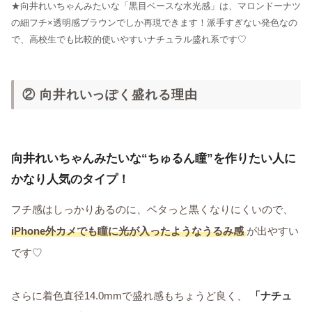
★向井れいちゃんみたいな「黒目ベースな水光感」は、マロンドーナツ
の細フチ×透明感ブラウンでしか再現できます！派手すぎない発色なの
で、高校生でも比較的使いやすいナチュラル盛れ系です♡
② 向井れいっぽく盛れる理由
向井れいちゃんみたいな“ちゅるん瞳”を作りたい人に
かなり人気のタイプ！
フチ感はしっかりあるのに、ベタっと黒くなりにくいので、
iPhone外カメでも瞳に光が入ったようなうるみ感
が出やすい
です♡
さらに着色直径14.0mmで盛れ感もちょうど良く、
「ナチュ